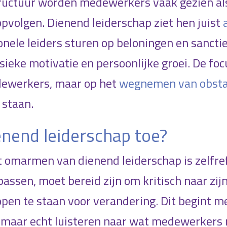
structuur worden medewerkers vaak gezien als
pvolgen. Dienend leiderschap ziet hen juist
ionele leiders sturen op beloningen en sancti
nsieke motivatie en persoonlijke groei. De focu
dewerkers, maar op het
wegnemen van obsta
 staan.
enend leiderschap toe?
t omarmen van dienend leiderschap is zelfrefl
epassen, moet bereid zijn om kritisch naar zij
open te staan voor verandering. Dit begint me
, maar echt luisteren naar wat medewerkers