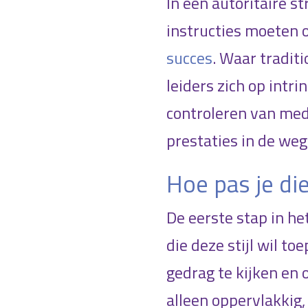
In een autoritaire 
instructies moeten o
succes
. Waar tradit
leiders zich op intri
controleren van me
prestaties in de weg
Hoe pas je di
De eerste stap in he
die deze stijl wil to
gedrag te kijken en 
alleen oppervlakkig