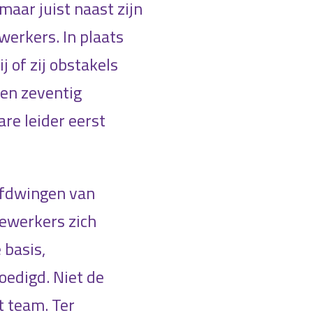
maar juist naast zijn
werkers. In plaats
j of zij obstakels
ren zeventig
are leider eerst
 afdwingen van
dewerkers zich
 basis,
edigd. Niet de
t team. Ter