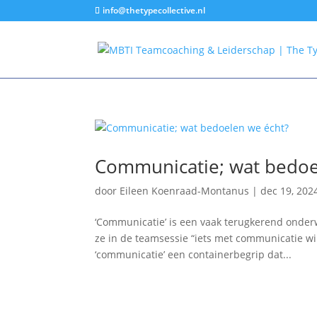
info@thetypecollective.nl
Communicatie; wat bedoe
door
Eileen Koenraad-Montanus
|
dec 19, 202
‘Communicatie’ is een vaak terugkerend onder
ze in de teamsessie “iets met communicatie will
‘communicatie’ een containerbegrip dat...