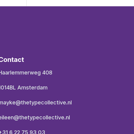
Contact
Haarlemmerweg 408
1014BL Amsterdam
mayke@thetypecollective.nl
eileen@thetypecollective.nl
+31 6 22 75 93 03